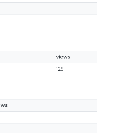
views
125
ews