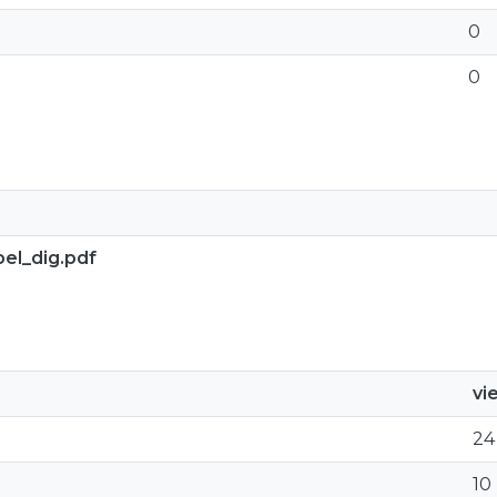
0
0
el_dig.pdf
vi
24
10