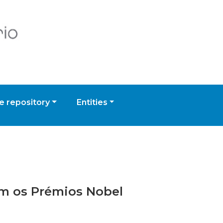
 repository
Entities
om os Prémios Nobel