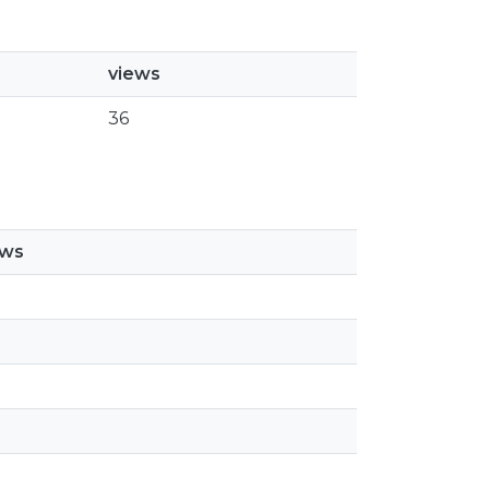
views
36
ews