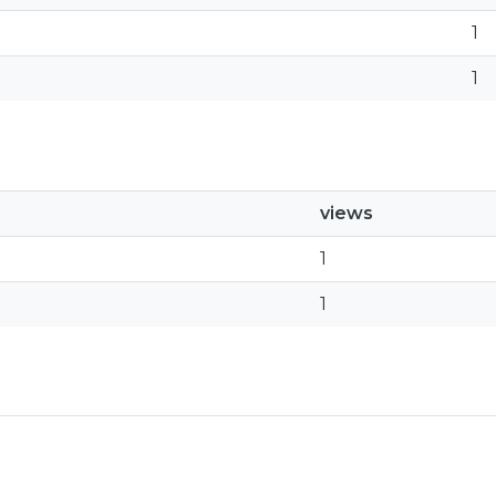
1
1
views
1
1