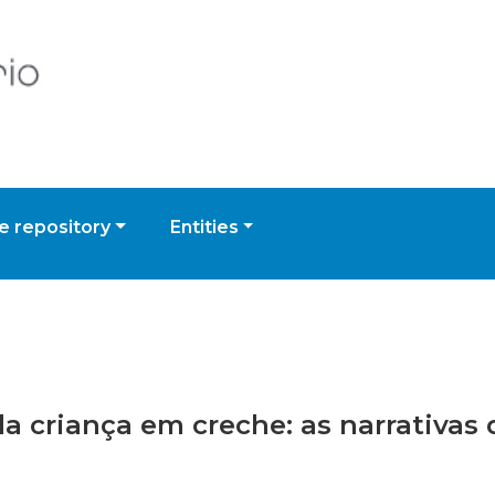
 repository
Entities
o da criança em creche: as narrativa