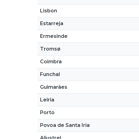
Lisbon
Estarreja
Ermesinde
Tromsø
Coimbra
Funchal
Guimarães
Leiria
Porto
Povoa de Santa Iria
Aljustrel