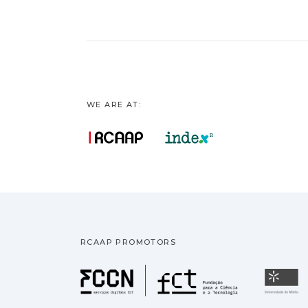
WE ARE AT:
RCAAP PROMOTORS
Fundação pa
U