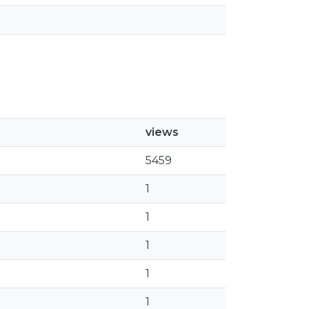
views
5459
1
1
1
1
1