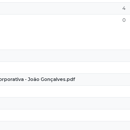
4
0
orporativa - João Gonçalves.pdf