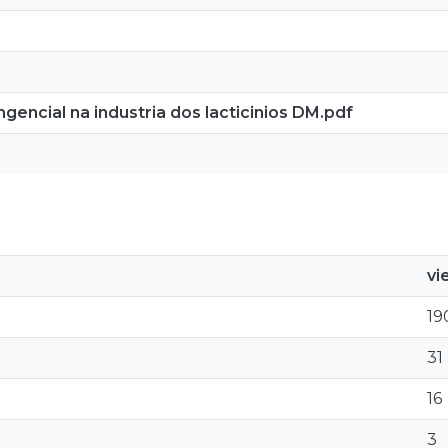
gencial na industria dos lacticinios DM.pdf
vi
19
31
16
3