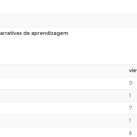
narrativas de aprendizagem
vi
0
1
7
1
6