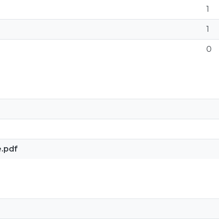
1
1
0
e.pdf