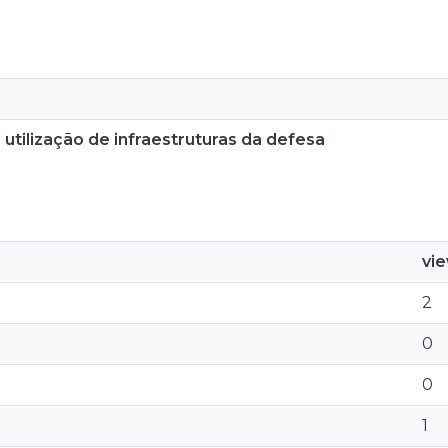
 utilização de infraestruturas da defesa
vi
2
0
0
1