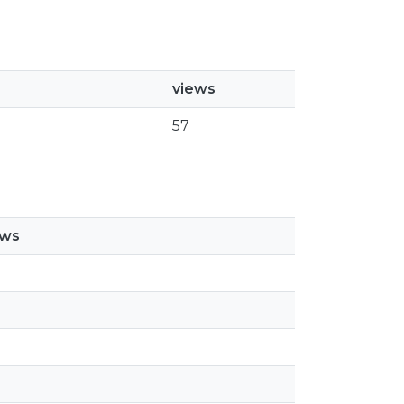
views
57
ews