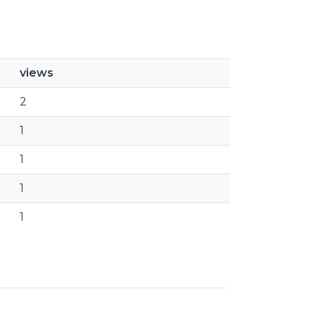
views
2
1
1
1
1