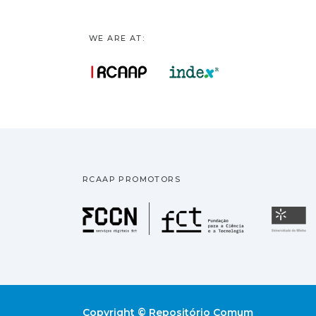
WE ARE AT:
RCAAP PROMOTORS
Fundação pa
U
Copyright © Repositório Comum