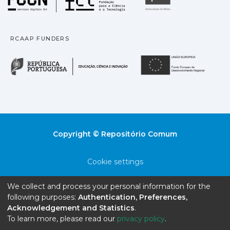
RCAAP FUNDERS
República Portuguesa · M
União
Copyright © Repositório Comum
Cookie settings
Privacy policy
We collect and process your personal information for the
following purposes:
Authentication, Preferences,
End User Agreement
Acknowledgement and Statistics
.
To learn more, please read our
privacy policy
.
Send Feedback