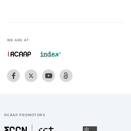
WE ARE AT:
RCAAP PROMOTORS
Fundação para a Ciência
Universidade