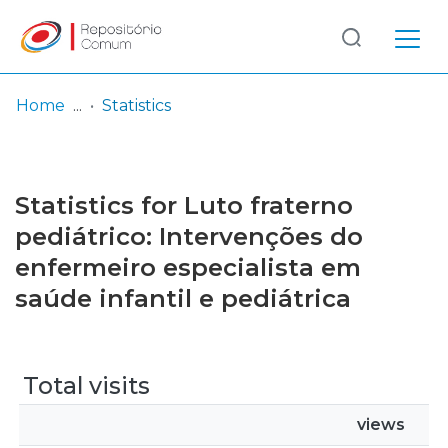
Log
(current)
In
Home
Statistics
Communities
& Collections
Statistics for Luto fraterno
Browse repository
pediátrico: Intervenções do
enfermeiro especialista em
Entities
saúde infantil e pediátrica
Total visits
views