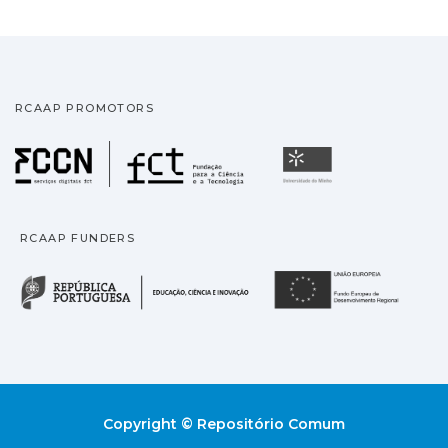
RCAAP PROMOTORS
Fundação para a Ciência
Universidade
RCAAP FUNDERS
República Portuguesa · M
União
Copyright © Repositório Comum