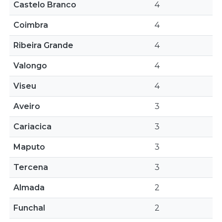
Castelo Branco
4
Coimbra
4
Ribeira Grande
4
Valongo
4
Viseu
4
Aveiro
3
Cariacica
3
Maputo
3
Tercena
3
Almada
2
Funchal
2