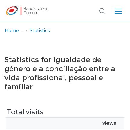
Log
(current)
In
Home
Statistics
Communities
& Collections
Statistics for Igualdade de
Browse repository
género e a conciliação entre a
vida profissional, pessoal e
Entities
familiar
Total visits
views