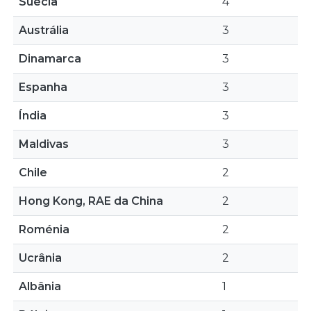
Suécia
4
Austrália
3
Dinamarca
3
Espanha
3
Índia
3
Maldivas
3
Chile
2
Hong Kong, RAE da China
2
Roménia
2
Ucrânia
2
Albânia
1