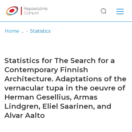
Log
(current)
In
Home
Statistics
Communities
& Collections
Statistics for The Search for a
Browse repository
Contemporary Finnish
Architecture. Adaptations of the
Entities
vernacular tupa in the oeuvre of
Herman Gesellius, Armas
Lindgren, Eliel Saarinen, and
Alvar Aalto