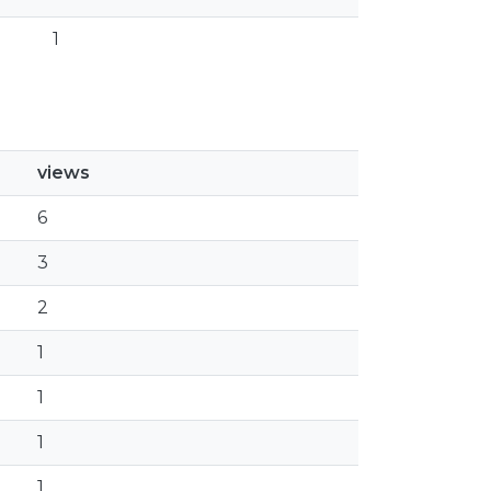
1
views
6
3
2
1
1
1
1