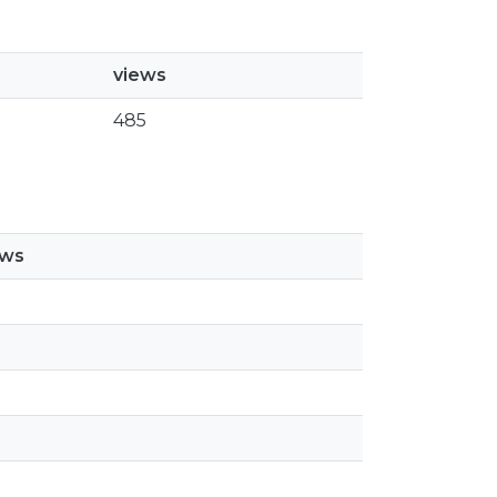
views
485
ews