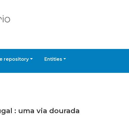
 repository
Entities
ugal : uma via dourada