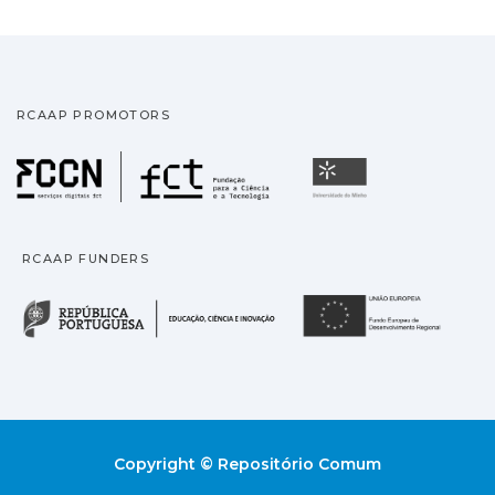
RCAAP PROMOTORS
Fundação para a Ciência
Universidade
RCAAP FUNDERS
República Portuguesa · M
União
Copyright © Repositório Comum