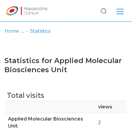
Log
(current)
In
Home
Statistics
Communities
& Collections
Statistics for Applied Molecular
Browse repository
Biosciences Unit
Entities
Total visits
views
Applied Molecular Biosciences
2
Unit