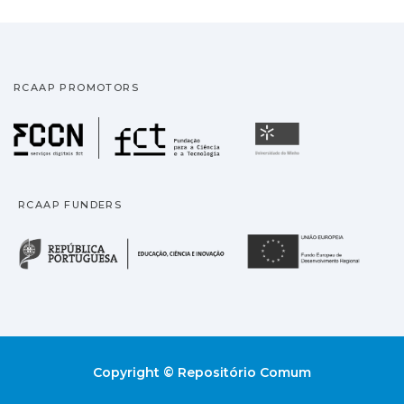
RCAAP PROMOTORS
Fundação para a Ciência
Universidade
RCAAP FUNDERS
República Portuguesa · M
União
Copyright © Repositório Comum