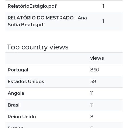
RelatórioEstágio.pdf
1
RELATÓRIO DO MESTRADO - Ana
1
Sofia Beato.pdf
Top country views
views
Portugal
860
Estados Unidos
38
Angola
11
Brasil
11
Reino Unido
8