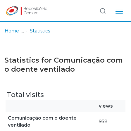
Log
(current)
In
Home
Statistics
Communities
& Collections
Statistics for Comunicação com
Browse repository
o doente ventilado
Entities
Total visits
views
Comunicação com o doente
958
ventilado