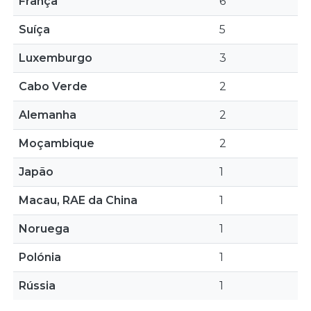
França
6
Suíça
5
Luxemburgo
3
Cabo Verde
2
Alemanha
2
Moçambique
2
Japão
1
Macau, RAE da China
1
Noruega
1
Polónia
1
Rússia
1