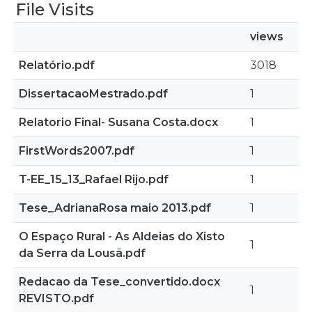
File Visits
views
Relatório.pdf
3018
DissertacaoMestrado.pdf
1
Relatorio Final- Susana Costa.docx
1
FirstWords2007.pdf
1
T-EE_15_13_Rafael Rijo.pdf
1
Tese_AdrianaRosa maio 2013.pdf
1
O Espaço Rural - As Aldeias do Xisto
1
da Serra da Lousã.pdf
Redacao da Tese_convertido.docx
1
REVISTO.pdf