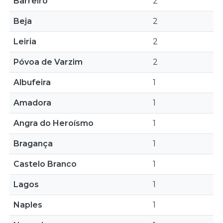
Barreiro
2
Beja
2
Leiria
2
Póvoa de Varzim
2
Albufeira
1
Amadora
1
Angra do Heroísmo
1
Bragança
1
Castelo Branco
1
Lagos
1
Naples
1