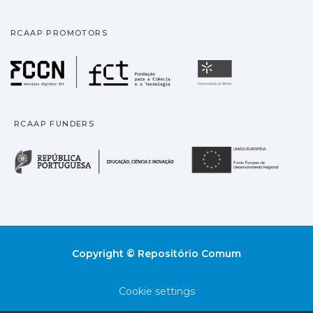
RCAAP PROMOTORS
Fundação para a Ciência
Universidade
RCAAP FUNDERS
República Portuguesa · M
União
Copyright © Repositório Comum
Cookie settings