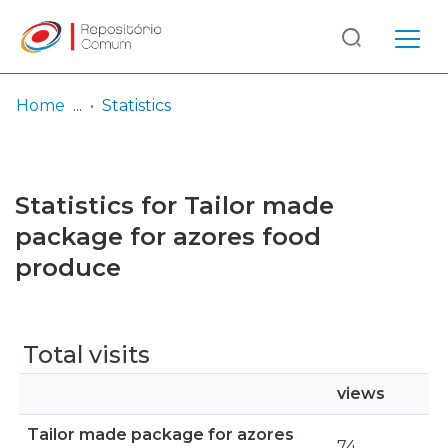
Log
(current)
In
Home
Statistics
Communities
& Collections
Statistics for Tailor made
Browse repository
package for azores food
produce
Entities
Total visits
views
Tailor made package for azores
74