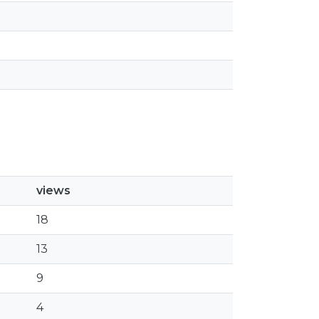
views
18
13
9
4