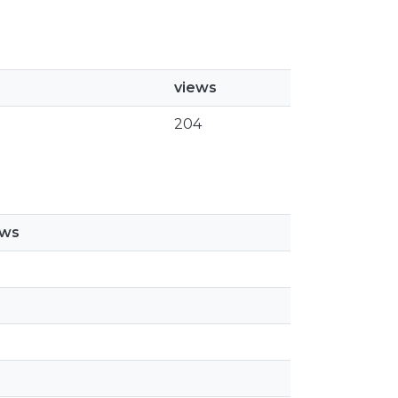
views
204
ews