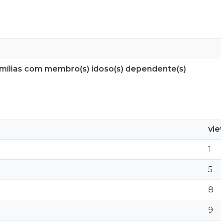
amílias com membro(s) idoso(s) dependente(s)
vi
1
5
8
9