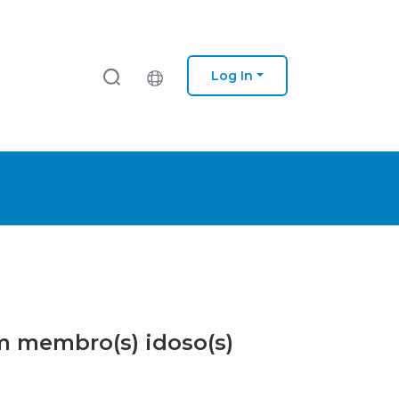
Log In
om membro(s) idoso(s)