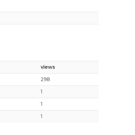
views
298
1
1
1