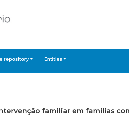
 repository
Entities
 intervenção familiar em famílias c