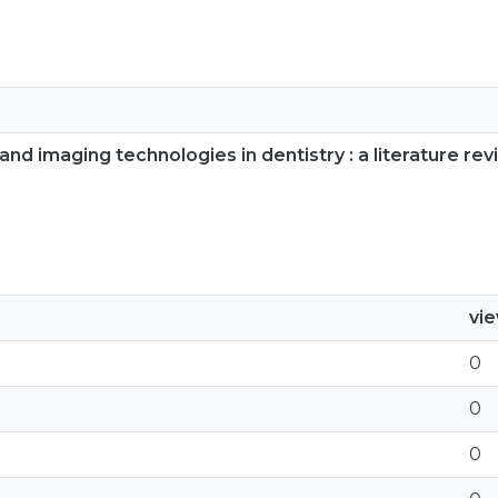
d imaging technologies in dentistry : a literature re
vi
0
0
0