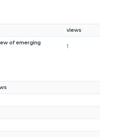
views
view of emerging
1
ews