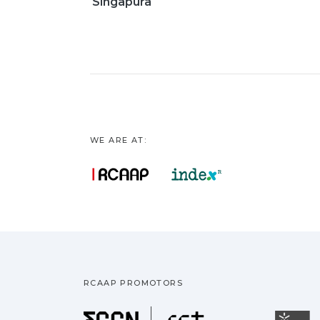
Singapura
WE ARE AT:
RCAAP PROMOTORS
Fundação pa
U