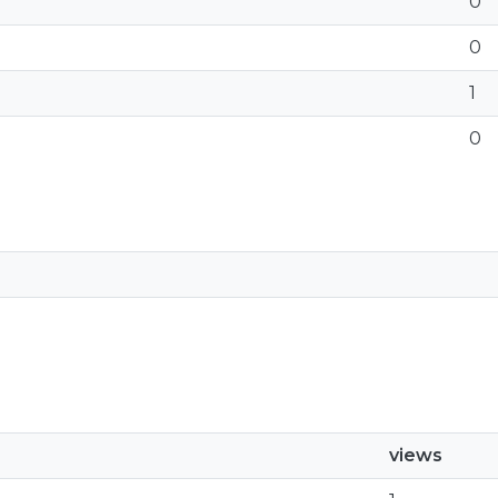
0
0
1
0
views