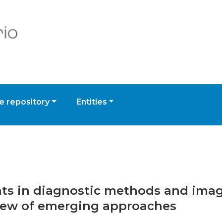
 repository
Entities
nts in diagnostic methods and imag
eview of emerging approaches