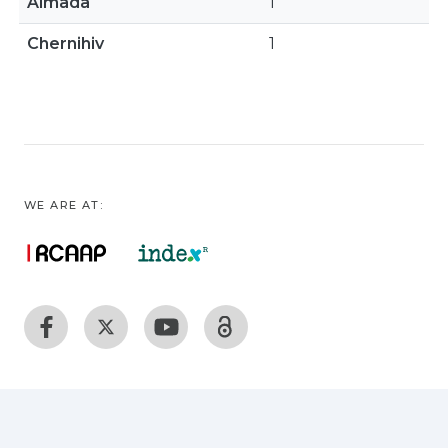
Almada
1
Chernihiv
1
WE ARE AT: