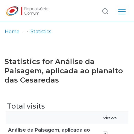
Log
(current)
In
Home
Statistics
Communities
& Collections
Statistics for Análise da
Browse repository
Paisagem, aplicada ao planalto
das Cesaredas
Entities
Total visits
views
Análise da Paisagem, aplicada ao
31