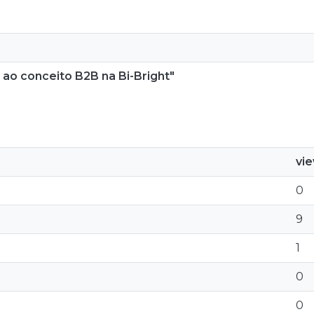
 ao conceito B2B na Bi-Bright"
vi
0
9
1
0
0