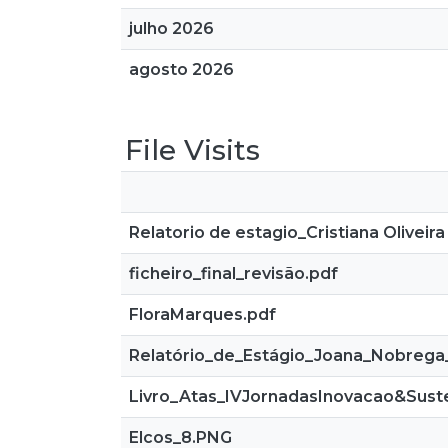
julho 2026
agosto 2026
File Visits
Relatorio de estagio_Cristiana Oliveir
ficheiro_final_revisão.pdf
FloraMarques.pdf
Relatório_de_Estágio_Joana_Nobrega
Livro_Atas_IVJornadasInovacao&Susten
Elcos_8.PNG