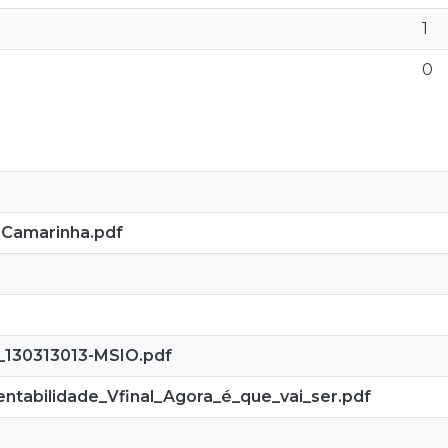
1
0
a Camarinha.pdf
_130313013-MSIO.pdf
tabilidade_Vfinal_Agora_é_que_vai_ser.pdf