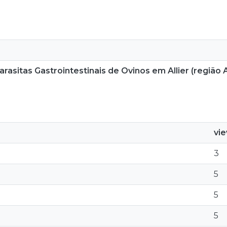
rasitas Gastrointestinais de Ovinos em Allier (região
vi
3
5
5
5