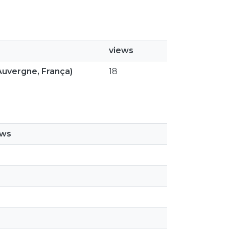
views
 Auvergne, França)
18
ews