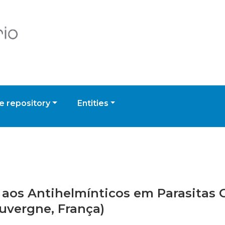
 repository
Entities
s aos Antihelmínticos em Parasitas 
Auvergne, França)