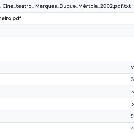
_ Cine_teatro_ Marques_Duque_Mértola_2002.pdf.txt
heiro.pdf
v
3
3
3
5
4