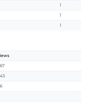
1
1
1
iews
67
43
6