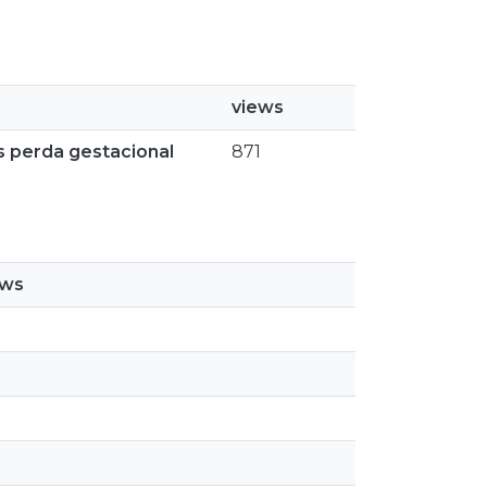
views
s perda gestacional
871
ews