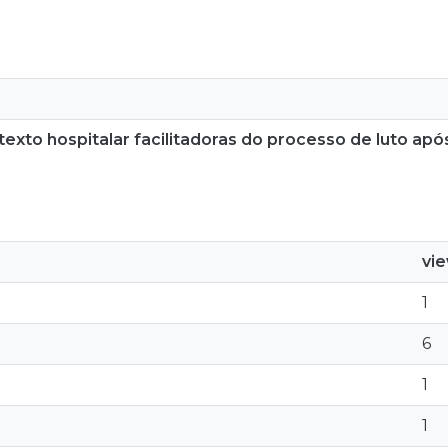
to hospitalar facilitadoras do processo de luto apó
vi
1
6
1
1