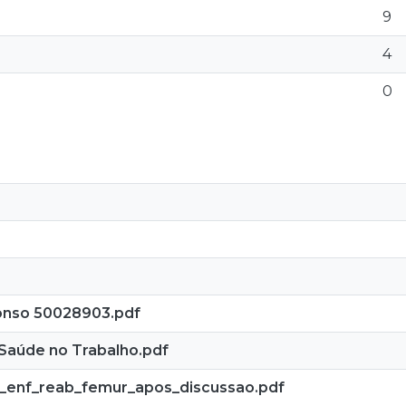
9
4
0
fonso 50028903.pdf
Saúde no Trabalho.pdf
og_enf_reab_femur_apos_discussao.pdf