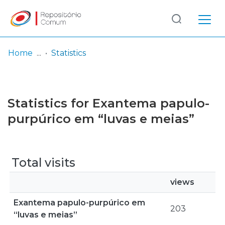
Log
(current)
In
Home
Statistics
Communities
& Collections
Statistics for Exantema papulo-
Browse repository
purpúrico em “luvas e meias”
Entities
Total visits
views
Exantema papulo-purpúrico em
203
“luvas e meias”