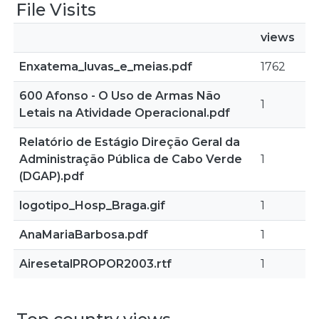
File Visits
views
Enxatema_luvas_e_meias.pdf
1762
600 Afonso - O Uso de Armas Não
1
Letais na Atividade Operacional.pdf
Relatório de Estágio Direção Geral da
Administração Pública de Cabo Verde
1
(DGAP).pdf
logotipo_Hosp_Braga.gif
1
AnaMariaBarbosa.pdf
1
AiresetalPROPOR2003.rtf
1