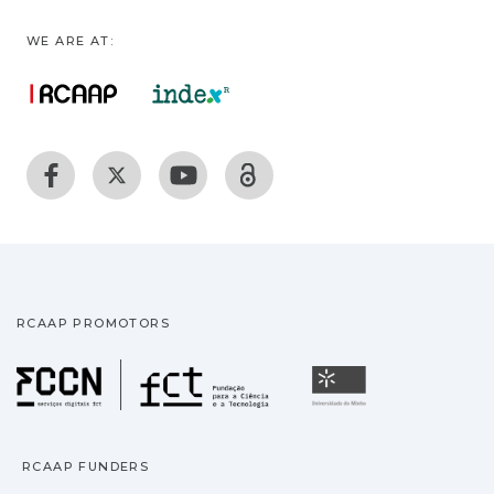
WE ARE AT:
RCAAP PROMOTORS
Fundação para a Ciência
Universidade
RCAAP FUNDERS