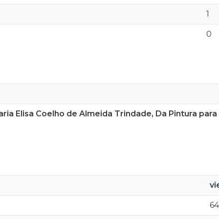
1
0
ria Elisa Coelho de Almeida Trindade, Da Pintura para
v
64