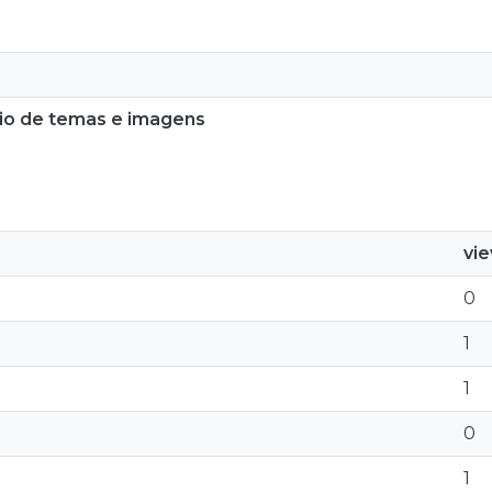
rio de temas e imagens
vi
0
1
1
0
1