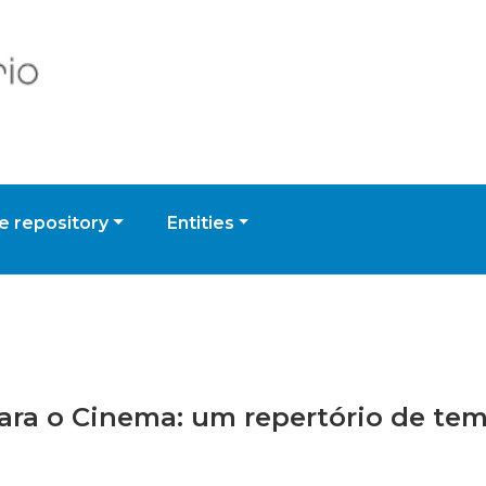
 repository
Entities
 para o Cinema: um repertório de t