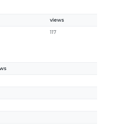
views
117
ews