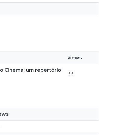
views
 o Cinema; um repertório
33
iews