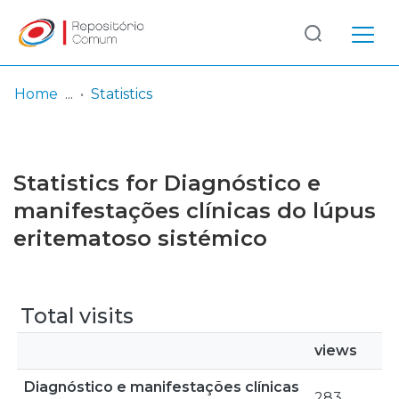
Log
(current)
In
Home
Statistics
Communities
& Collections
Statistics for Diagnóstico e
Browse repository
manifestações clínicas do lúpus
eritematoso sistémico
Entities
Total visits
views
Diagnóstico e manifestações clínicas
283