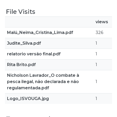
File Visits
views
Malú_Neima_Cristina_Lima.pdf
326
Judite_Silva.pdf
1
relatorio versão final.pdf
1
Rita Brito.pdf
1
Nicholson Lavrador_O combate à
pesca ilegal, não declarada e não
1
regulamentada.pdf
Logo_ISVOUGA.jpg
1