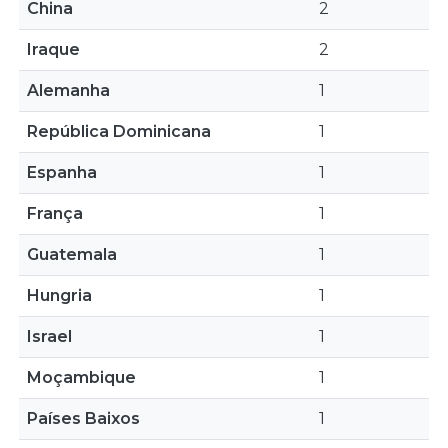
China
2
Iraque
2
Alemanha
1
República Dominicana
1
Espanha
1
França
1
Guatemala
1
Hungria
1
Israel
1
Moçambique
1
Países Baixos
1