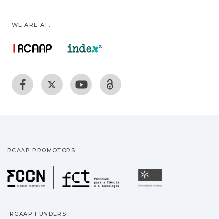
WE ARE AT:
RCAAP PROMOTORS
Fundação para a Ciência
Universidade
RCAAP FUNDERS