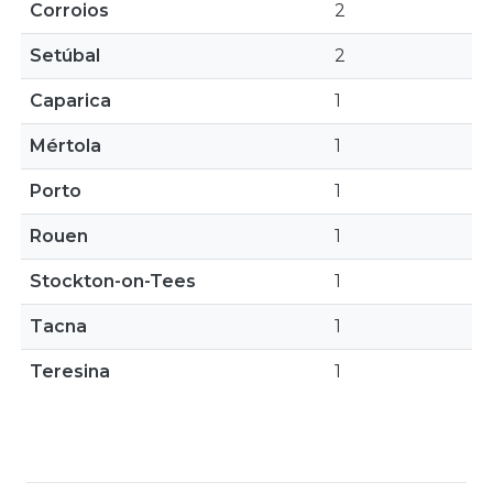
Corroios
2
Setúbal
2
Caparica
1
Mértola
1
Porto
1
Rouen
1
Stockton-on-Tees
1
Tacna
1
Teresina
1