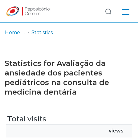
Log
(current)
In
Home
Statistics
Communities
& Collections
Statistics for Avaliação da
Browse repository
ansiedade dos pacientes
pediátricos na consulta de
Entities
medicina dentária
Total visits
views