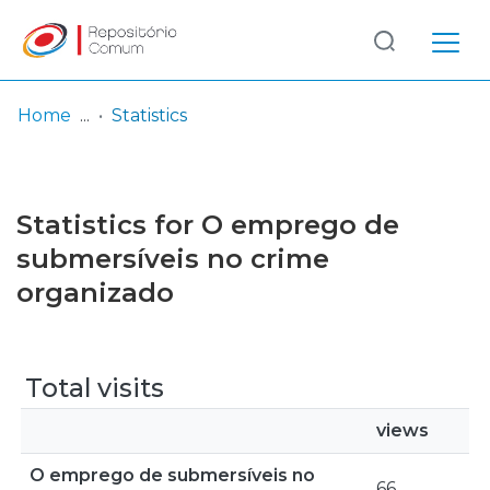
Log
(current)
In
Home
Statistics
Communities
& Collections
Statistics for O emprego de
Browse repository
submersíveis no crime
organizado
Entities
Total visits
views
O emprego de submersíveis no
66