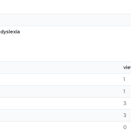
dyslexia
vi
1
1
3
3
0