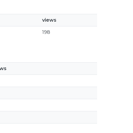
views
198
ews