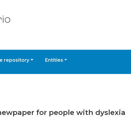
 repository
Entities
 newpaper for people with dyslexia