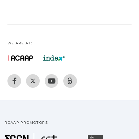
WE ARE AT:
RCAAP PROMOTORS
Fundação para a Ciência
Universidade