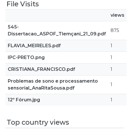
File Visits
views
545-
875
Dissertacao_ASPOF_Tlemçani_21_09.pdf
FLAVIA_MEIRELES.pdf
1
IPC-PRETO.png
1
CRISTIANA_FRANCISCO.pdf
1
Problemas de sono e processamento
1
sensorial_AnaRitaSousa.pdf
12º Fórum.jpg
1
Top country views