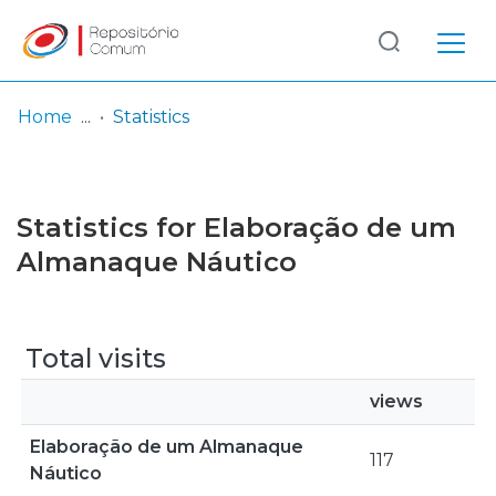
Log
(current)
In
Home
Statistics
Communities
& Collections
Statistics for Elaboração de um
Browse repository
Almanaque Náutico
Entities
Total visits
views
Elaboração de um Almanaque
117
Náutico