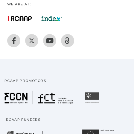
WE ARE AT:
RCAAP PROMOTORS
Fundação para a Ciência
Universidade
RCAAP FUNDERS
República Portuguesa · M
União