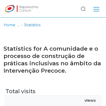
Log
(current)
In
Home
Statistics
Communities
& Collections
Statistics for A comunidade e o
Browse repository
processo de construção de
práticas inclusivas no âmbito da
Entities
Intervenção Precoce.
Total visits
views