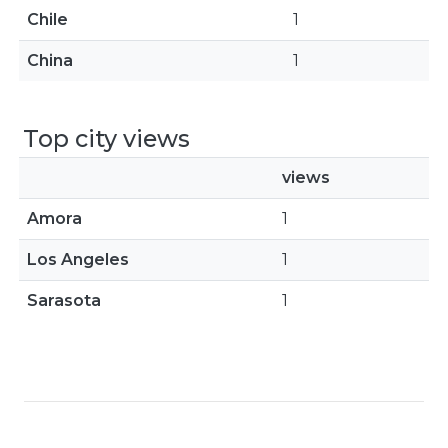
Chile
1
China
1
Top city views
views
Amora
1
Los Angeles
1
Sarasota
1