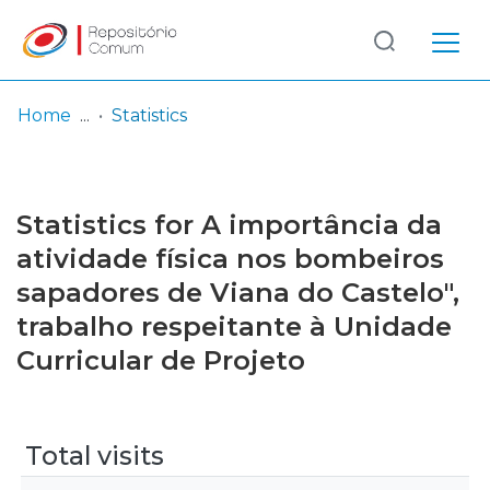
Log
(current)
In
Home
Statistics
Communities
& Collections
Statistics for A importância da
Browse repository
atividade física nos bombeiros
sapadores de Viana do Castelo",
Entities
trabalho respeitante à Unidade
Curricular de Projeto
Total visits