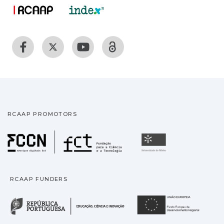
RCAAP PROMOTORS
Fundação para a Ciência
Universidade
RCAAP FUNDERS
República Portuguesa · M
União