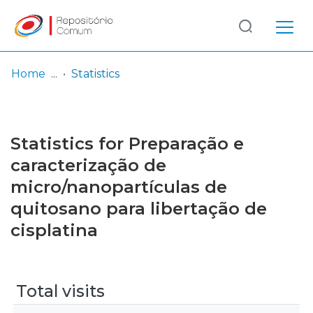
Log
(current)
In
Home
Statistics
Communities
& Collections
Statistics for Preparação e
Browse repository
caracterização de
micro/nanopartículas de
Entities
quitosano para libertação de
cisplatina
Total visits