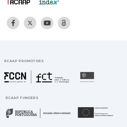
RCAAP PROMOTORS
Fundação para a Ciência
Universidade
RCAAP FUNDERS
República Portuguesa · M
União