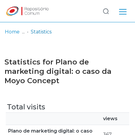
Log
(current)
In
Home
Statistics
Communities
& Collections
Statistics for Plano de
Browse repository
marketing digital: o caso da
Moyo Concept
Entities
Total visits
views
Plano de marketing digital: o caso
367