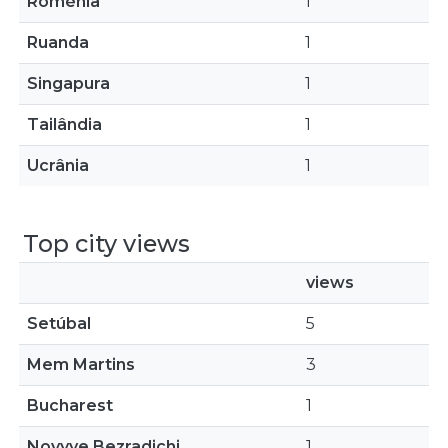
Roménia
1
Ruanda
1
Singapura
1
Tailândia
1
Ucrânia
1
Top city views
views
Setúbal
5
Mem Martins
3
Bucharest
1
Novyye Bezradichi
1