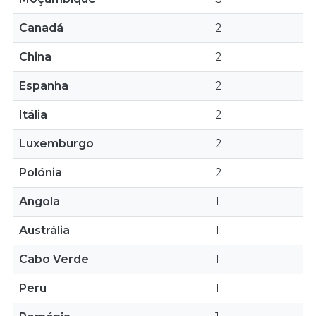
Canadá
2
China
2
Espanha
2
Itália
2
Luxemburgo
2
Polónia
2
Angola
1
Austrália
1
Cabo Verde
1
Peru
1