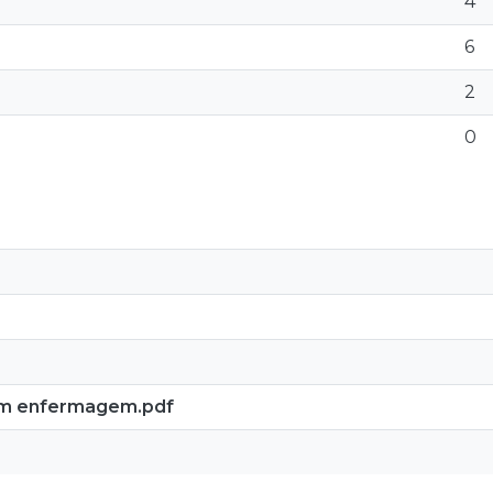
4
6
2
0
 em enfermagem.pdf