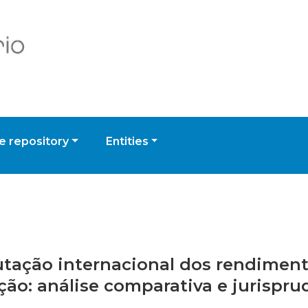
 repository
Entities
butação internacional dos rendiment
ão: análise comparativa e jurispru