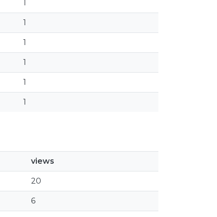
1
1
1
1
1
1
views
20
6