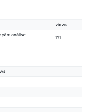
views
ação: análise
171
ews