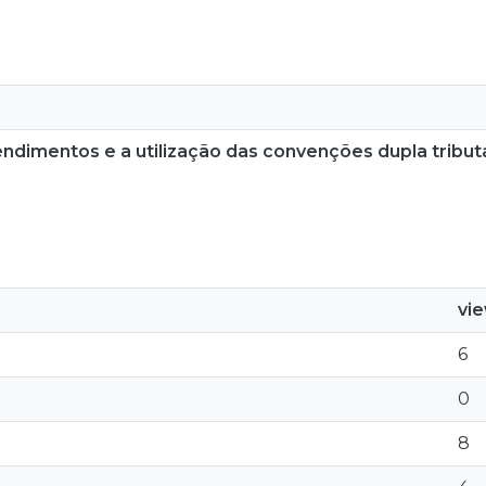
endimentos e a utilização das convenções dupla tribut
vi
6
0
8