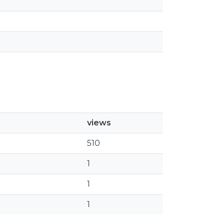
views
510
1
1
1