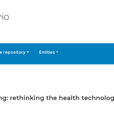
 repository
Entities
ing: rethinking the health techno