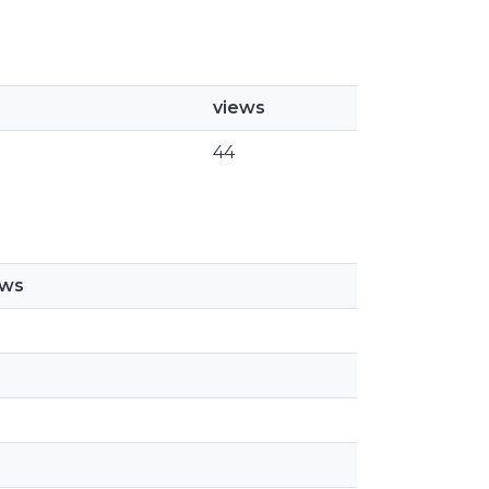
views
44
ews