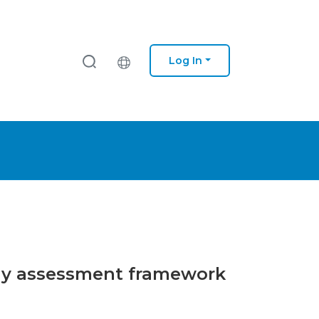
Log In
logy assessment framework