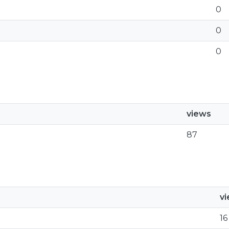
0
0
0
views
87
v
16