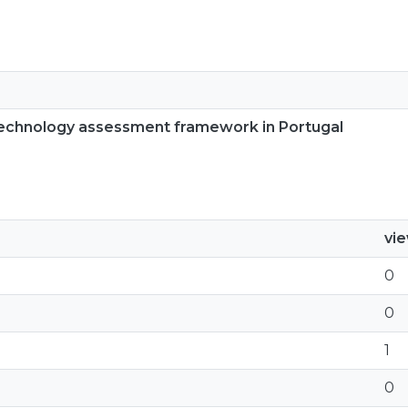
 technology assessment framework in Portugal
vi
0
0
1
0