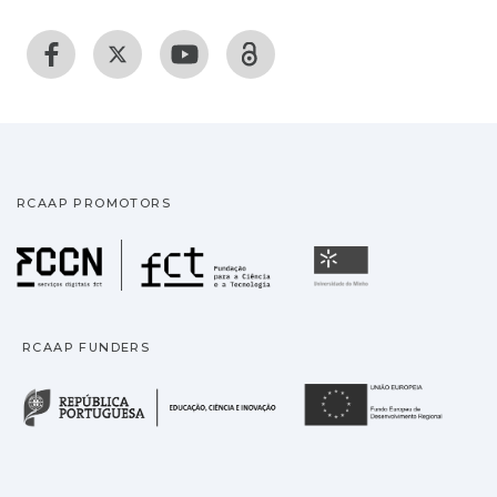
RCAAP PROMOTORS
Fundação para a Ciência
Universidade
RCAAP FUNDERS
República Portuguesa · M
União