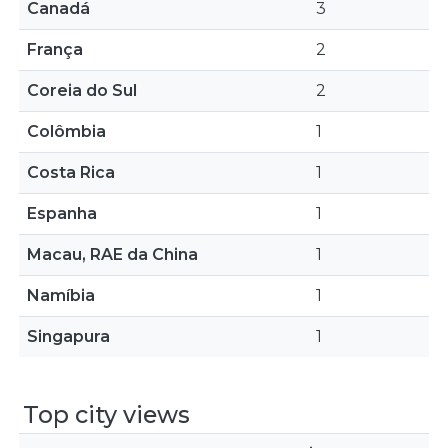
Canadá
3
França
2
Coreia do Sul
2
Colômbia
1
Costa Rica
1
Espanha
1
Macau, RAE da China
1
Namíbia
1
Singapura
1
Top city views