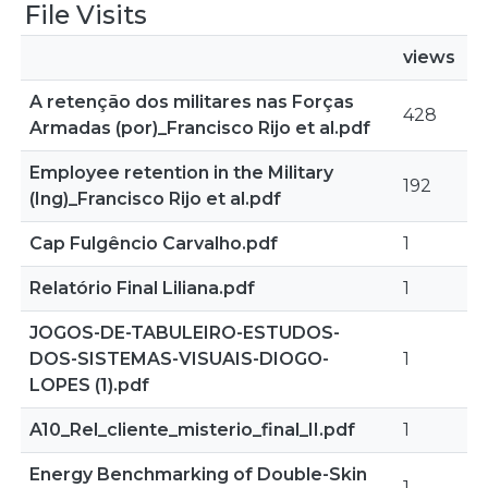
File Visits
views
A retenção dos militares nas Forças
428
Armadas (por)_Francisco Rijo et al.pdf
Employee retention in the Military
192
(Ing)_Francisco Rijo et al.pdf
Cap Fulgêncio Carvalho.pdf
1
Relatório Final Liliana.pdf
1
JOGOS-DE-TABULEIRO-ESTUDOS-
DOS-SISTEMAS-VISUAIS-DIOGO-
1
LOPES (1).pdf
A10_Rel_cliente_misterio_final_II.pdf
1
Energy Benchmarking of Double-Skin
1