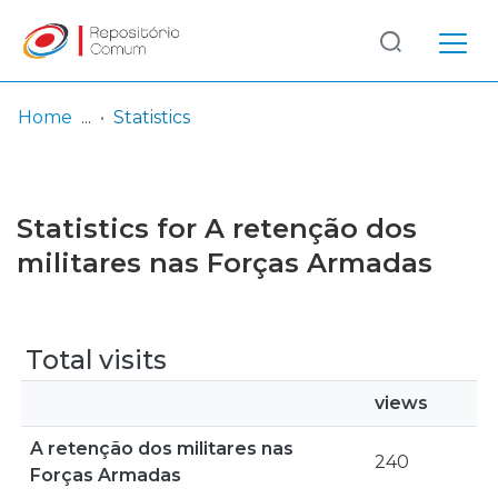
Log
(current)
In
Home
Statistics
Communities
& Collections
Statistics for A retenção dos
Browse repository
militares nas Forças Armadas
Entities
Total visits
views
A retenção dos militares nas
240
Forças Armadas