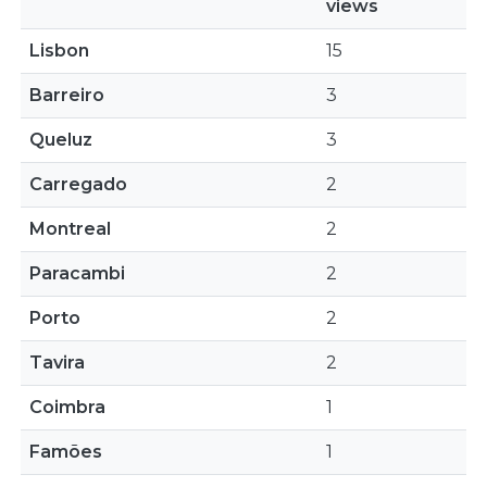
views
Lisbon
15
Barreiro
3
Queluz
3
Carregado
2
Montreal
2
Paracambi
2
Porto
2
Tavira
2
Coimbra
1
Famões
1