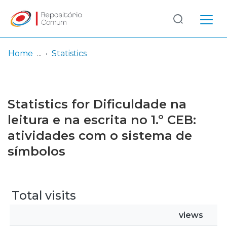
Log
(current)
In
Home
Statistics
Communities
& Collections
Statistics for Dificuldade na
Browse repository
leitura e na escrita no 1.º CEB:
atividades com o sistema de
Entities
símbolos
Total visits
views