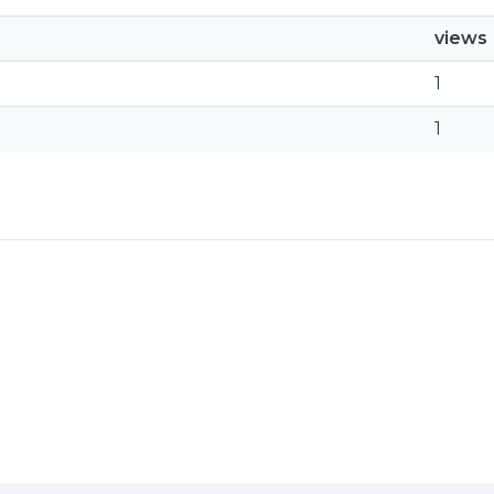
views
1
1