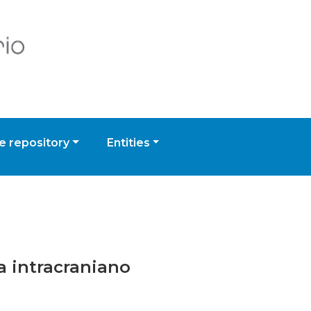
 repository
Entities
a intracraniano