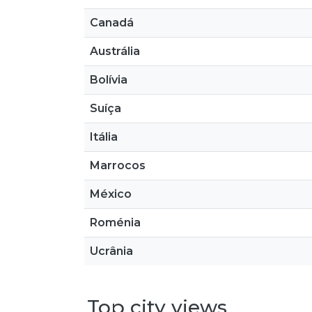
Canadá
Austrália
Bolívia
Suíça
Itália
Marrocos
México
Roménia
Ucrânia
Top city views