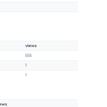
views
555
1
1
iews