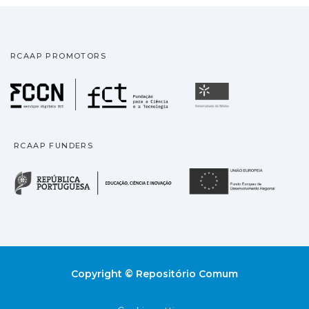
RCAAP PROMOTORS
Fundação para a Ciência
Universidade
RCAAP FUNDERS
República Portuguesa · M
União
Copyright © Repositório Comum