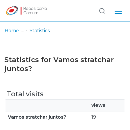
Log
(current)
In
Home
Statistics
Communities
& Collections
Statistics for Vamos stratchar
Browse repository
juntos?
Entities
Total visits
views
Vamos stratchar juntos?
19