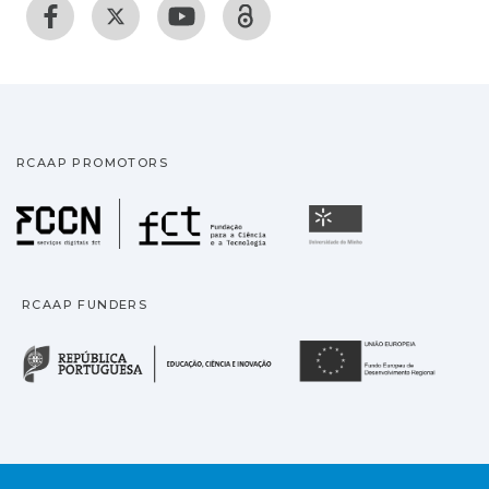
RCAAP PROMOTORS
Fundação para a Ciência
Universidade
RCAAP FUNDERS
República Portuguesa · M
União