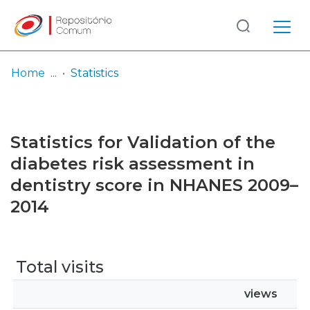
Log
(current)
In
Home
Statistics
Communities
& Collections
Statistics for Validation of the
Browse repository
diabetes risk assessment in
dentistry score in NHANES 2009–
Entities
2014
Total visits
views