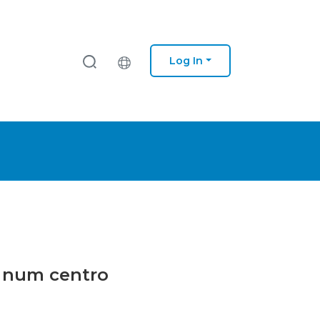
Log In
a num centro