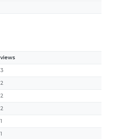
views
3
2
2
2
1
1