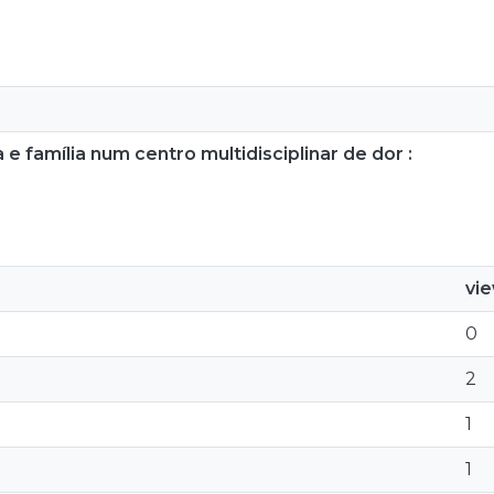
e família num centro multidisciplinar de dor :
vi
0
2
1
1