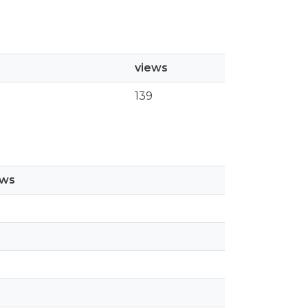
views
139
ews