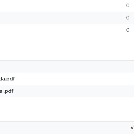
0
0
0
da.pdf
al.pdf
v