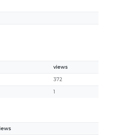
views
372
1
iews