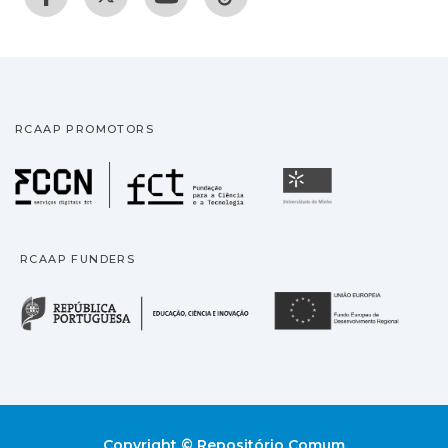
RCAAP PROMOTORS
Fundação para a Ciência
Universidade
RCAAP FUNDERS
República Portuguesa · M
União
Copyright © Repositório Comum