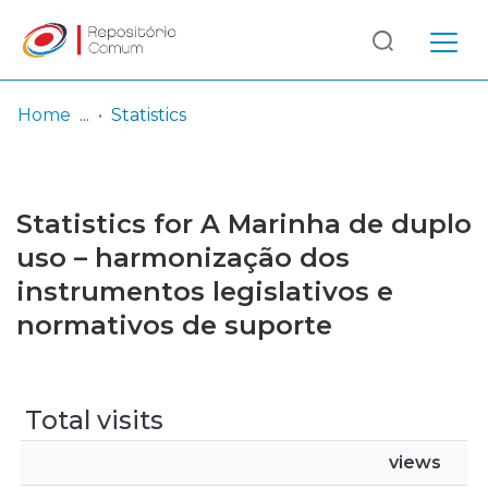
Log
(current)
In
Home
Statistics
Communities
& Collections
Statistics for A Marinha de duplo
Browse repository
uso – harmonização dos
instrumentos legislativos e
Entities
normativos de suporte
Total visits
views