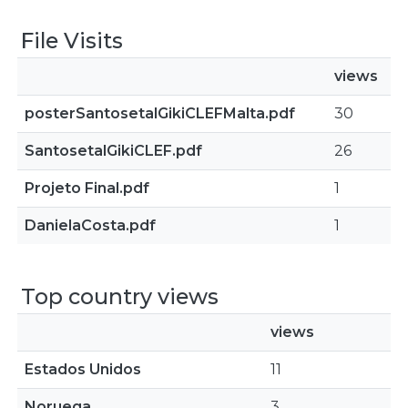
File Visits
views
posterSantosetalGikiCLEFMalta.pdf
30
SantosetalGikiCLEF.pdf
26
Projeto Final.pdf
1
DanielaCosta.pdf
1
Top country views
views
Estados Unidos
11
Noruega
3