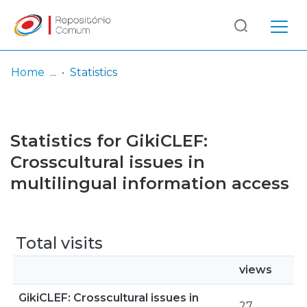
Log
(current)
In
Home
Statistics
Communities
& Collections
Statistics for GikiCLEF:
Browse repository
Crosscultural issues in
multilingual information access
Entities
Total visits
views
GikiCLEF: Crosscultural issues in
27