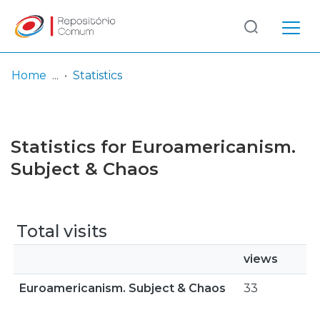
Log
(current)
In
Home
Statistics
Communities
& Collections
Statistics for Euroamericanism.
Browse repository
Subject & Chaos
Entities
Total visits
views
Euroamericanism. Subject & Chaos
33