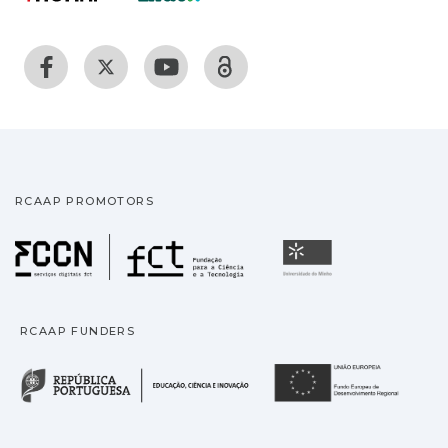
RCAAP PROMOTORS
Fundação para a Ciência
Universidade
RCAAP FUNDERS
República Portuguesa · M
União