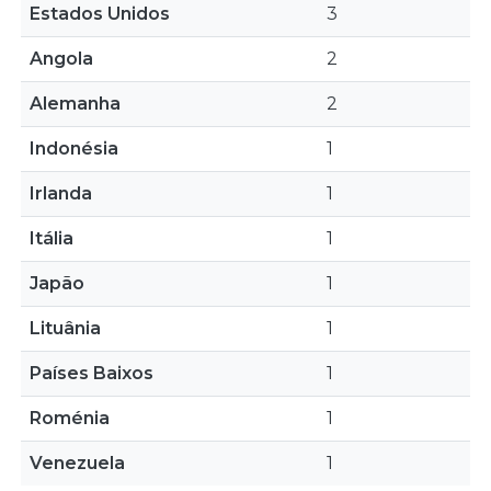
Estados Unidos
3
Angola
2
Alemanha
2
Indonésia
1
Irlanda
1
Itália
1
Japão
1
Lituânia
1
Países Baixos
1
Roménia
1
Venezuela
1