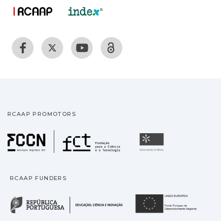
RCAAP PROMOTORS
Fundação para a Ciência
Universidade
RCAAP FUNDERS
República Portuguesa · M
União