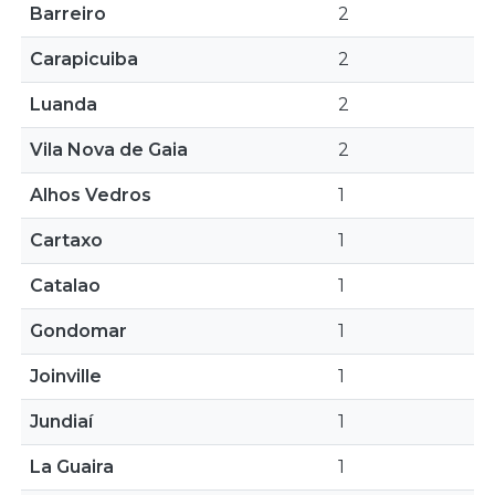
Barreiro
2
Carapicuiba
2
Luanda
2
Vila Nova de Gaia
2
Alhos Vedros
1
Cartaxo
1
Catalao
1
Gondomar
1
Joinville
1
Jundiaí
1
La Guaira
1