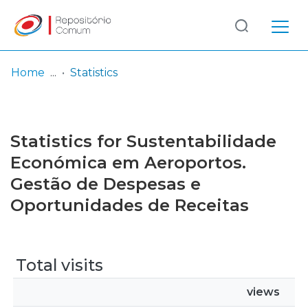
Log
(current)
In
Home
Statistics
Communities
& Collections
Statistics for Sustentabilidade
Browse repository
Económica em Aeroportos.
Gestão de Despesas e
Entities
Oportunidades de Receitas
Total visits
views