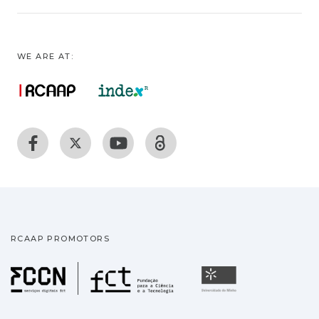
WE ARE AT:
RCAAP PROMOTORS
Fundação para a Ciência
Universidade