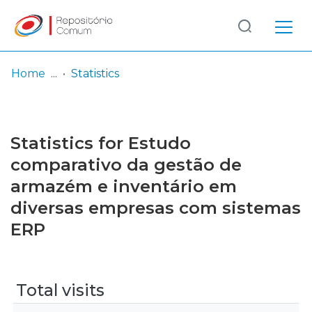
Log
(current)
In
Home
Statistics
Communities
& Collections
Statistics for Estudo
Browse repository
comparativo da gestão de
armazém e inventário em
Entities
diversas empresas com sistemas
ERP
Total visits