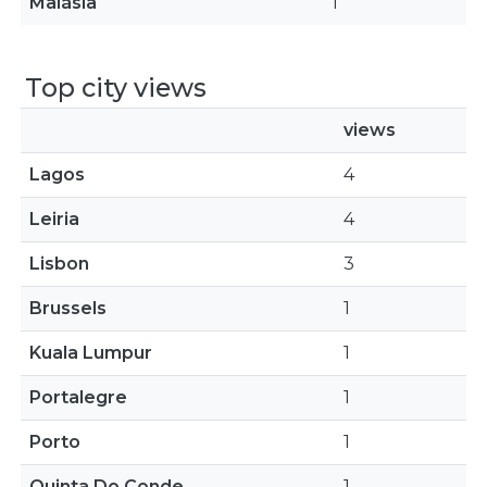
Malásia
1
Top city views
views
Lagos
4
Leiria
4
Lisbon
3
Brussels
1
Kuala Lumpur
1
Portalegre
1
Porto
1
Quinta Do Conde
1