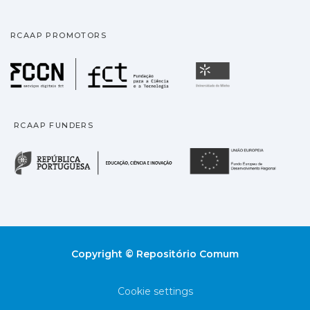
RCAAP PROMOTORS
Fundação para a Ciência
Universidade
RCAAP FUNDERS
República Portuguesa · M
União
Copyright © Repositório Comum
Cookie settings