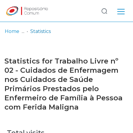
Log
(current)
In
Home
Statistics
Communities
& Collections
Statistics for Trabalho Livre nº
Browse repository
02 - Cuidados de Enfermagem
nos Cuidados de Saúde
Entities
Primários Prestados pelo
Enfermeiro de Família à Pessoa
com Ferida Maligna
Total visits