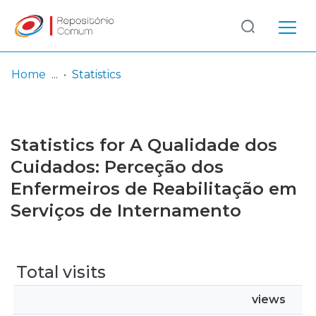
Log
(current)
In
Home
Statistics
Communities
& Collections
Statistics for A Qualidade dos
Browse repository
Cuidados: Perceção dos
Enfermeiros de Reabilitação em
Entities
Serviços de Internamento
Total visits
views