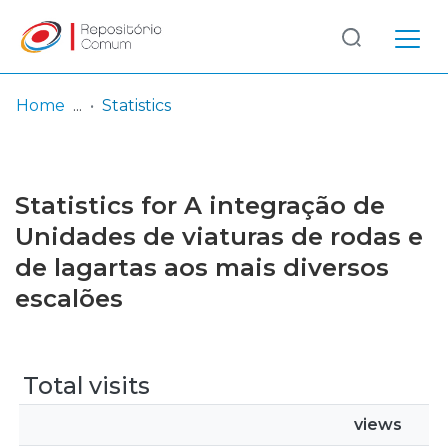
Log
(current)
In
Home
Statistics
Communities
& Collections
Statistics for A integração de
Browse repository
Unidades de viaturas de rodas e
de lagartas aos mais diversos
Entities
escalões
Total visits
views