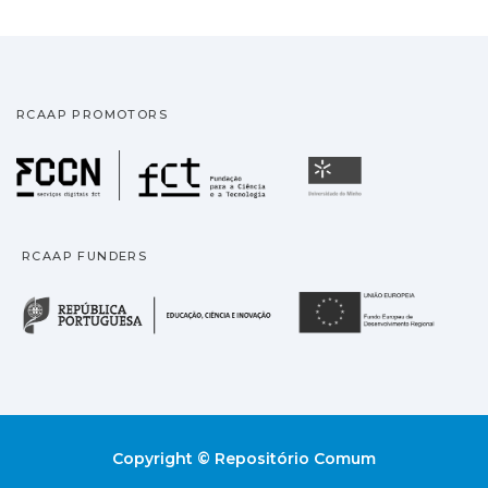
RCAAP PROMOTORS
Fundação para a Ciência
Universidade
RCAAP FUNDERS
República Portuguesa · M
União
Copyright © Repositório Comum