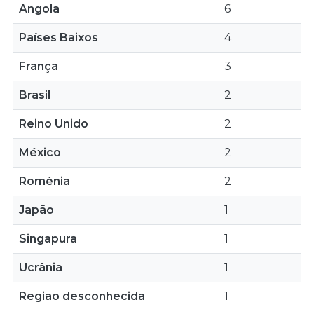
Angola
6
Países Baixos
4
França
3
Brasil
2
Reino Unido
2
México
2
Roménia
2
Japão
1
Singapura
1
Ucrânia
1
Região desconhecida
1