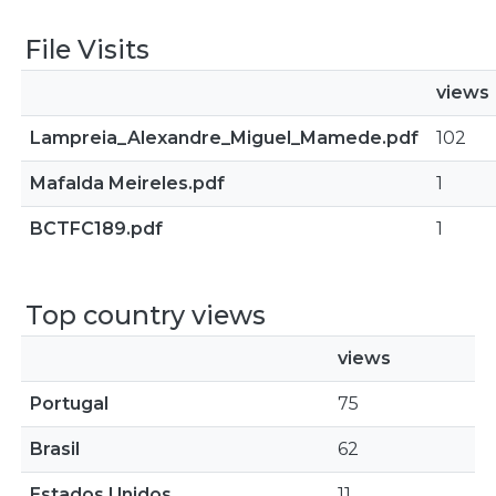
File Visits
views
Lampreia_Alexandre_Miguel_Mamede.pdf
102
Mafalda Meireles.pdf
1
BCTFC189.pdf
1
Top country views
views
Portugal
75
Brasil
62
Estados Unidos
11