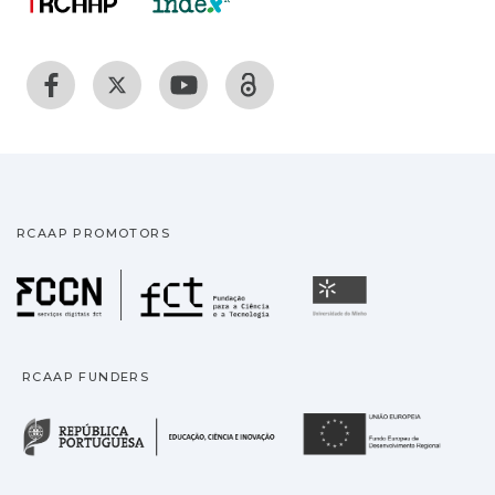
RCAAP PROMOTORS
Fundação para a Ciência
Universidade
RCAAP FUNDERS
República Portuguesa · M
União