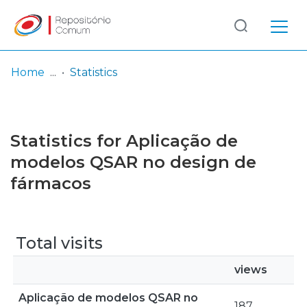
Log
(current)
In
Home
Statistics
Communities
& Collections
Statistics for Aplicação de
Browse repository
modelos QSAR no design de
fármacos
Entities
Total visits
views
Aplicação de modelos QSAR no
187