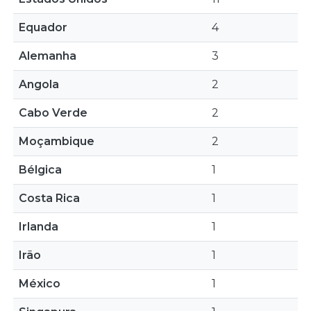
Equador
4
Alemanha
3
Angola
2
Cabo Verde
2
Moçambique
2
Bélgica
1
Costa Rica
1
Irlanda
1
Irão
1
México
1