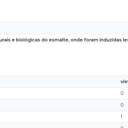
rais e biológicas do esmalte, onde foram induzidas les
vi
0
0
1