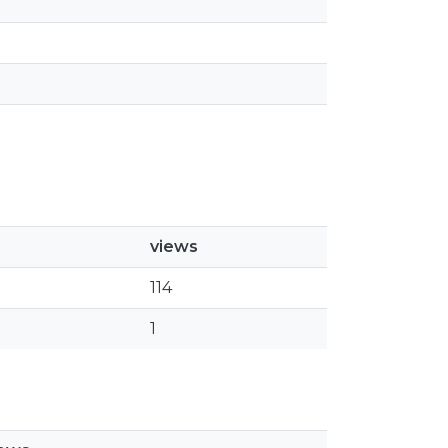
views
114
1