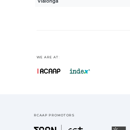
Vialonga
WE ARE AT:
RCAAP PROMOTORS
Fundação pa
U