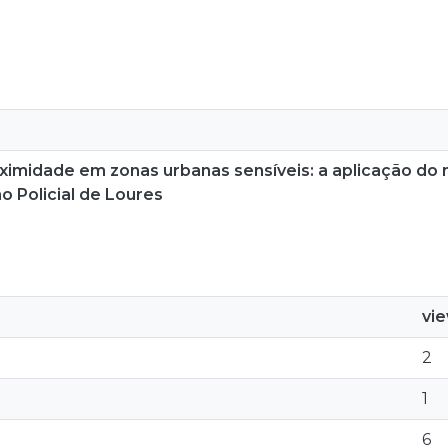
oximidade em zonas urbanas sensíveis: a aplicação do
o Policial de Loures
vi
2
1
6