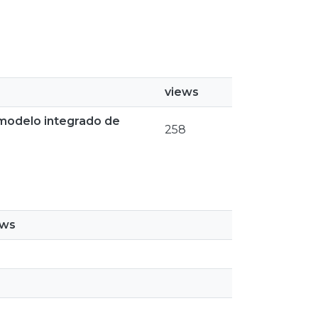
views
 modelo integrado de
258
ews