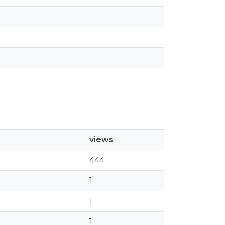
views
444
1
1
1