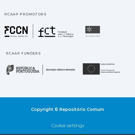
RCAAP PROMOTORS
Fundação para a Ciência
Universidade
RCAAP FUNDERS
República Portuguesa · M
União
Copyright © Repositório Comum
Cookie settings