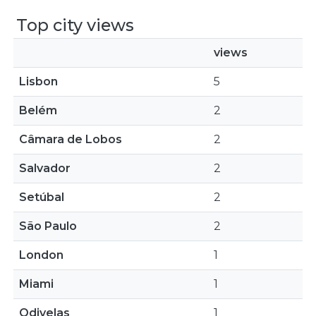
Top city views
views
Lisbon
5
Belém
2
Câmara de Lobos
2
Salvador
2
Setúbal
2
São Paulo
2
London
1
Miami
1
Odivelas
1