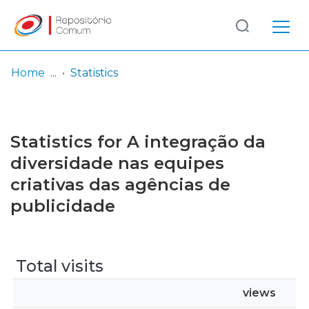
Log
(current)
In
Home
Statistics
Communities
& Collections
Statistics for A integração da
Browse repository
diversidade nas equipes
criativas das agências de
Entities
publicidade
Total visits
views