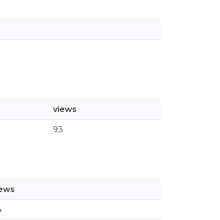
views
93
iews
4