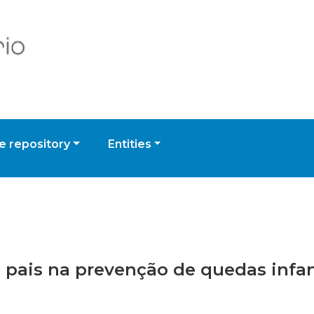
 repository
Entities
os pais na prevenção de quedas infa