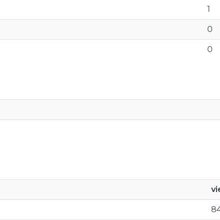
1
0
0
v
8