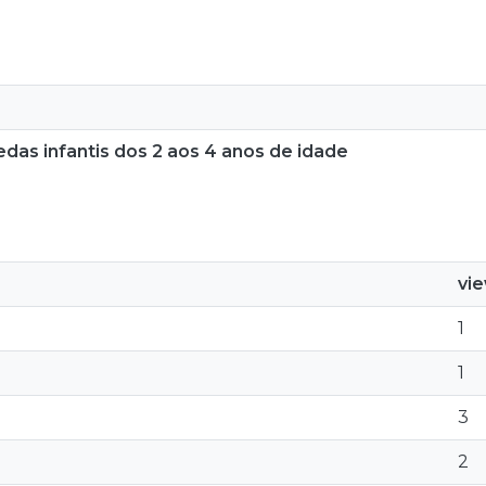
edas infantis dos 2 aos 4 anos de idade
vi
1
1
3
2