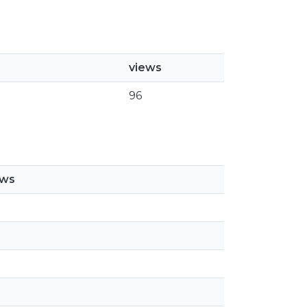
views
96
ews