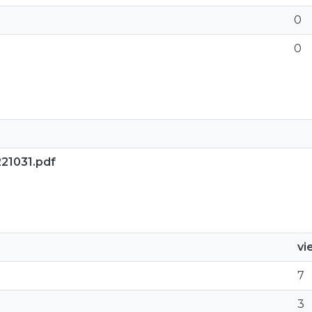
0
0
221031.pdf
vi
7
3