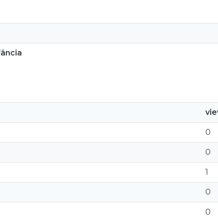
ância
vi
0
0
1
0
0