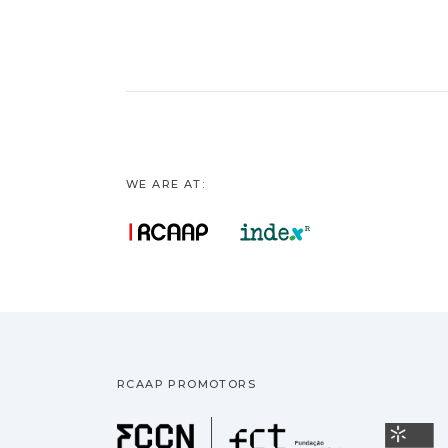
WE ARE AT:
RCAAP PROMOTORS
Fundação pa
U