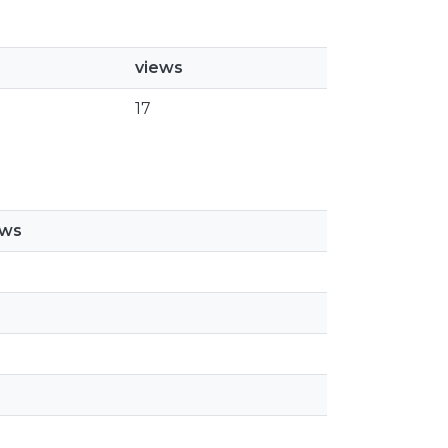
views
17
ews