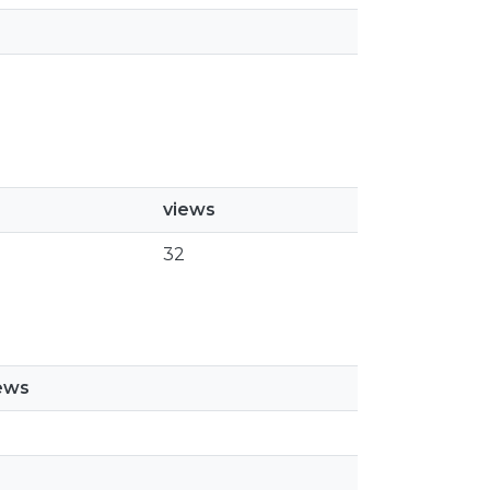
views
32
ews