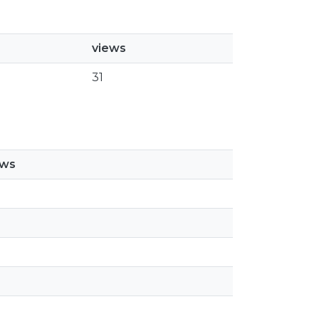
views
31
ews