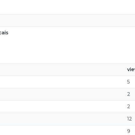
cais
vi
5
2
2
12
9